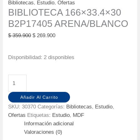
Bibliotecas
,
Estudio
,
Ofertas
BIBLIOTECA 166×33.4×30
B2P17405 ARENA/BLANCO
Original
Current
$
359.900
$
269.900
price
price
was:
is:
Disponibilidad:
2 disponibles
$ 359.900.
$ 269.900.
BIBLIOTECA
166x33.4x30
B2P17405
Añadir Al Carrito
ARENA/BLANCO
SKU:
30370
Categorías:
Bibliotecas
,
Estudio
,
cantidad
Ofertas
Etiquetas:
Estudio
,
MDF
Información adicional
Valoraciones (0)