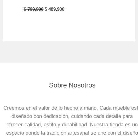
Original
Current
$
799.900
$
489.900
price
price
was:
is:
$ 799.900.
$ 489.900.
Sobre Nosotros
Creemos en el valor de lo hecho a mano. Cada mueble es
diseñado con dedicación, cuidando cada detalle para
ofrecer calidad, estilo y durabilidad. Nuestra tienda es un
espacio donde la tradición artesanal se une con el diseño