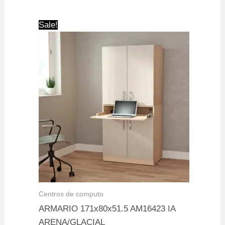
was:
is:
$ 219.900.
$ 149.900.
Sale!
Centros de computo
ARMARIO 171x80x51.5 AM16423 IA
ARENA/GLACIAL