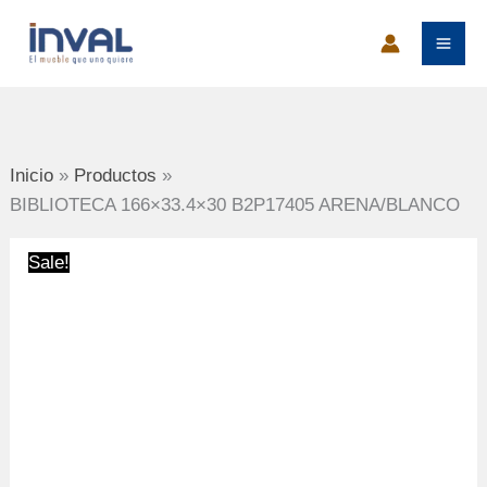
Ir
al
contenido
Inicio
Productos
BIBLIOTECA 166×33.4×30 B2P17405 ARENA/BLANCO
Sale!