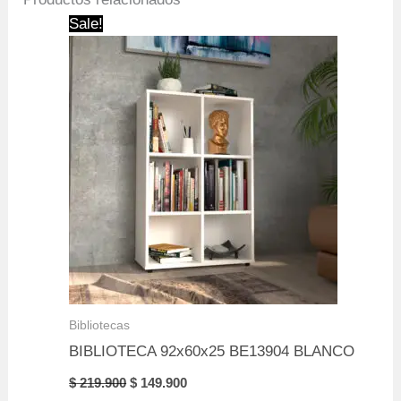
Sale!
Bibliotecas
BIBLIOTECA 92x60x25 BE13904 BLANCO
Original
Current
$
219.900
$
149.900
price
price