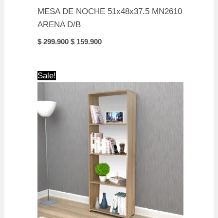
MESA DE NOCHE 51x48x37.5 MN2610
ARENA D/B
Original
Current
$
299.900
$
159.900
price
price
was:
is:
$ 299.900.
$ 159.900.
Sale!