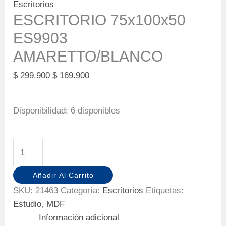
Escritorios
ESCRITORIO 75x100x50
ES9903
AMARETTO/BLANCO
Original
Current
$
299.900
$
169.900
price
price
was:
is:
Disponibilidad:
6 disponibles
$ 299.900.
$ 169.900.
ESCRITORIO
75x100x50
ES9903
Añadir Al Carrito
AMARETTO/BLANCO
SKU:
21463
Categoría:
Escritorios
Etiquetas:
cantidad
Estudio
,
MDF
Información adicional