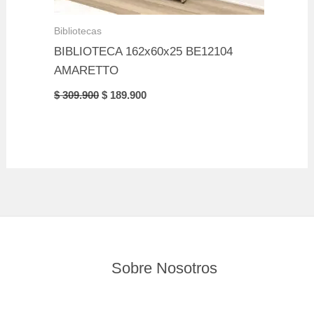
Bibliotecas
BIBLIOTECA 162x60x25 BE12104
AMARETTO
Original
Current
$
309.900
$
189.900
price
price
was:
is:
$ 309.900.
$ 189.900.
Sobre Nosotros