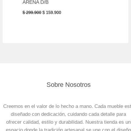
ARENA D/B
Original
Current
$
299.900
$
159.900
price
price
was:
is:
$ 299.900.
$ 159.900.
Sobre Nosotros
Creemos en el valor de lo hecho a mano. Cada mueble es
diseñado con dedicación, cuidando cada detalle para
ofrecer calidad, estilo y durabilidad. Nuestra tienda es un
espacio donde la tradición artesanal se une con el diseño