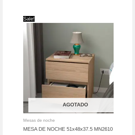
price
price
was:
is:
$ 439.900.
$ 359.900.
Sale!
AGOTADO
Mesas de noche
MESA DE NOCHE 51x48x37.5 MN2610