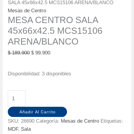
SALA 45x66x42.5 MCS15106 ARENA/BLANCO
Mesas de Centro
MESA CENTRO SALA
45x66x42.5 MCS15106
ARENA/BLANCO
Original
Current
$
189.900
$
99.900
price
price
was:
is:
Disponibilidad:
3 disponibles
$ 189.900.
$ 99.900.
MESA
CENTRO
SALA
Añadir Al Carrito
45x66x42.5
SKU:
26690
Categoría:
Mesas de Centro
Etiquetas:
MCS15106
MDF
,
Sala