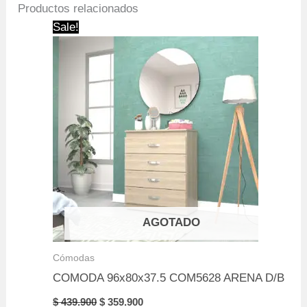
Productos relacionados
Sale!
AGOTADO
Cómodas
COMODA 96x80x37.5 COM5628 ARENA D/B
Original
Current
$
439.900
$
359.900