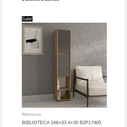
price
price
was:
is:
$ 299.900.
$ 219.900.
Sale!
Bibliotecas
BIBLIOTECA 166×33.4×30 B2P17405