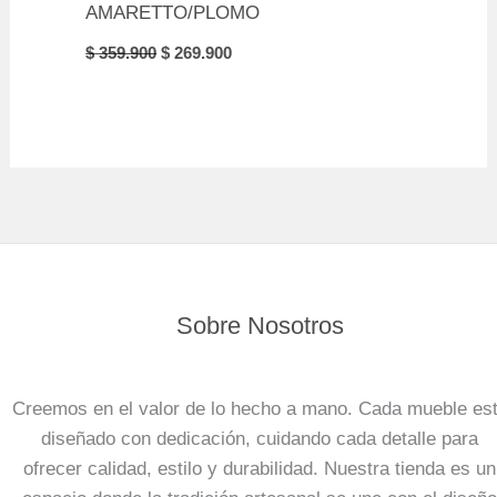
AMARETTO/PLOMO
Original
Current
$
359.900
$
269.900
price
price
was:
is:
$ 359.900.
$ 269.900.
Sobre Nosotros
Creemos en el valor de lo hecho a mano. Cada mueble es
diseñado con dedicación, cuidando cada detalle para
ofrecer calidad, estilo y durabilidad. Nuestra tienda es un