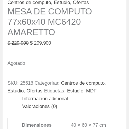
Centros de computo
,
Estudio
,
Ofertas
MESA DE COMPUTO
77x60x40 MC6420
AMARETTO
Original
Current
$
229.900
$
209.900
price
price
was:
is:
Agotado
$ 229.900.
$ 209.900.
SKU:
25618
Categorías:
Centros de computo
,
Estudio
,
Ofertas
Etiquetas:
Estudio
,
MDF
Información adicional
Valoraciones (0)
Dimensiones
40 × 60 × 77 cm