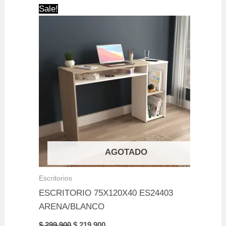
Sale!
AGOTADO
Escritorios
ESCRITORIO 75X120X40 ES24403
ARENA/BLANCO
Original
Current
$
299.900
$
219.900