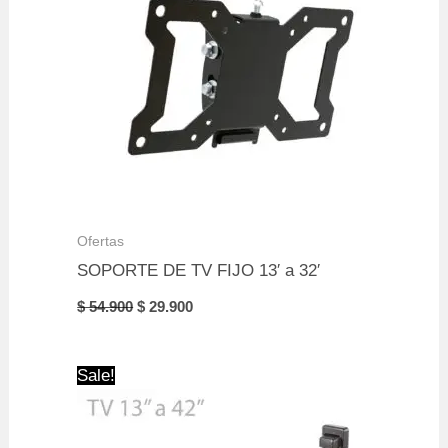
Ofertas
SOPORTE DE TV FIJO 13′ a 32′
Original
Current
$
54.900
$
29.900
price
price
was:
is:
$ 54.900.
$ 29.900.
Sale!