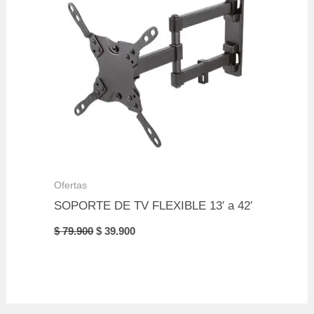
Ofertas
SOPORTE DE TV FLEXIBLE 13′ a 42′
Original
Current
$
79.900
$
39.900
price
price
was:
is:
$ 79.900.
$ 39.900.