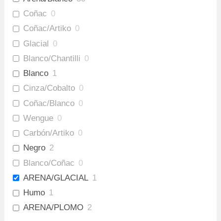
Coñac
0
Coñac/Artiko
0
Glacial
0
Blanco/Chantilli
0
Blanco
1
Cinza/Cobalto
0
Coñac/Blanco
0
Wengue
0
Carbón/Artiko
0
Negro
2
Blanco/Coñac
0
ARENA/GLACIAL
1
Humo
1
ARENA/PLOMO
2