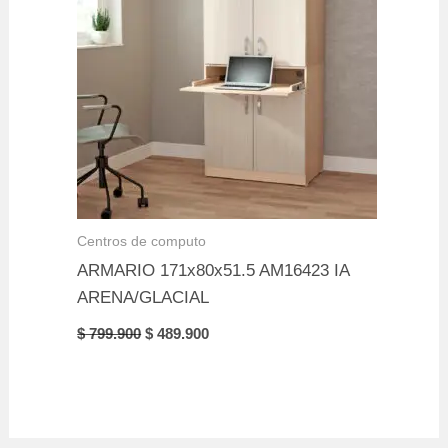
Centros de computo
ARMARIO 171x80x51.5 AM16423 IA
ARENA/GLACIAL
Original
Current
$
799.900
$
489.900
price
price
was:
is:
$ 799.900.
$ 489.900.