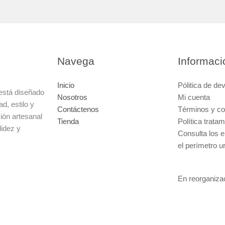
Navega
Informaci
Inicio
Pólitica de de
está diseñado
Nosotros
Mi cuenta
d, estilo y
Contáctenos
Términos y co
ción artesanal
Tienda
Política trata
lidez y
Consulta los e
el perímetro u
En reorganiza