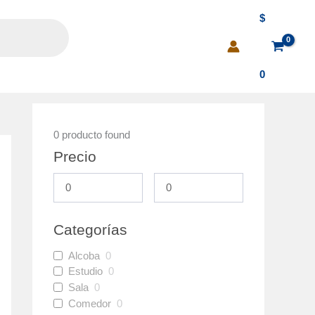
$
0
0
producto found
Precio
Categorías
Alcoba
0
Estudio
0
Sala
0
Comedor
0