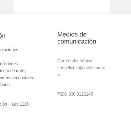
Medios de
ón
comunicación
voluciones
Correo electrónico:
ndiciones
servicliente@inval.com.c
miento de datos
o
nvíos sin costo en
rbano
PBX: 300 9126243
ción – Ley 1116