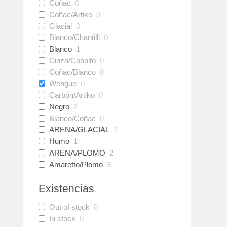
Coñac
0
Coñac/Artiko
0
Glacial
0
Blanco/Chantilli
0
Blanco
1
Cinza/Cobalto
0
Coñac/Blanco
0
Wengue
0
Carbón/Artiko
0
Negro
2
Blanco/Coñac
0
ARENA/GLACIAL
1
Humo
1
ARENA/PLOMO
2
Amaretto/Plomo
3
Existencias
Out of stock
0
In stock
0