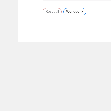
×
Reset all
Wengue