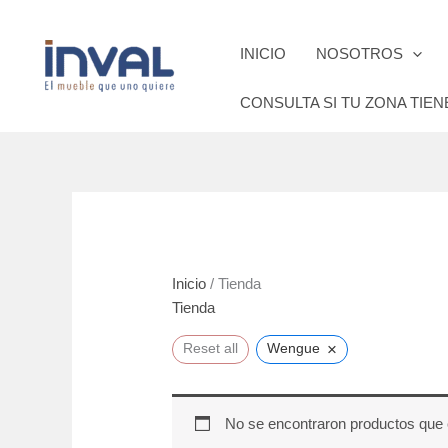
Ir
al
INICIO
NOSOTROS
contenido
CONSULTA SI TU ZONA TIEN
Inicio
/ Tienda
Tienda
×
Reset all
Wengue
No se encontraron productos que 