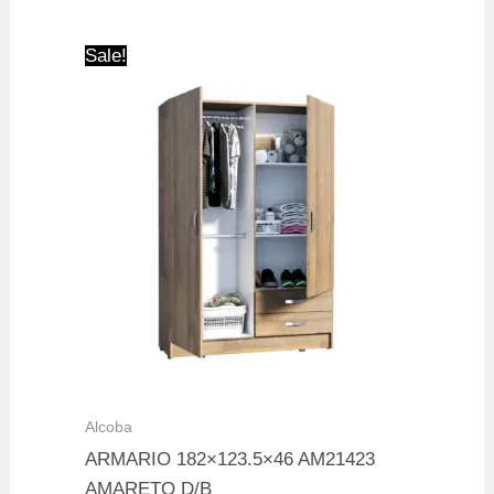
was:
is:
$ 709.900.
$ 619.900.
Sale!
Alcoba
ARMARIO 182×123.5×46 AM21423
AMARETO D/B