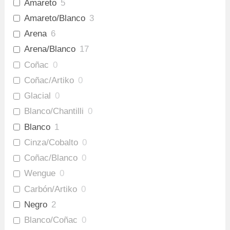
Amareto
5
Amareto/Blanco
3
Arena
6
Arena/Blanco
17
Coñac
0
Coñac/Artiko
0
Glacial
0
Blanco/Chantilli
0
Blanco
1
Cinza/Cobalto
0
Coñac/Blanco
0
Wengue
0
Carbón/Artiko
0
Negro
2
Blanco/Coñac
0