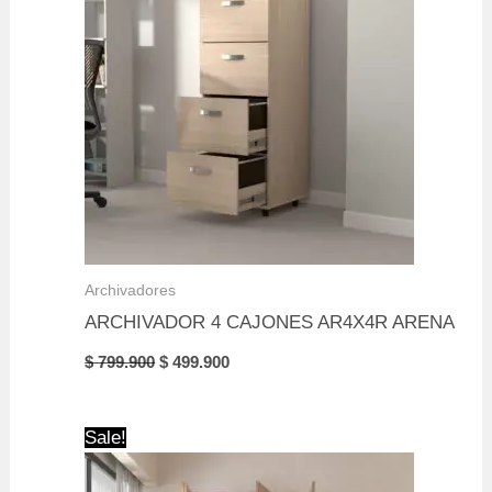
Archivadores
ARCHIVADOR 4 CAJONES AR4X4R ARENA
Original
Current
$
799.900
$
499.900
price
price
was:
is:
$ 799.900.
$ 499.900.
Sale!