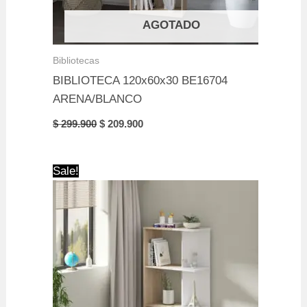
AGOTADO
Bibliotecas
BIBLIOTECA 120x60x30 BE16704
ARENA/BLANCO
Original
Current
$
299.900
$
209.900
price
price
was:
is:
$ 299.900.
$ 209.900.
Sale!