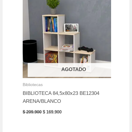
AGOTADO
Bibliotecas
BIBLIOTECA 84,5x80x23 BE12304
ARENA/BLANCO
Original
Current
$
209.900
$
169.900
price
price
was:
is:
$ 209.900.
$ 169.900.