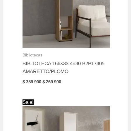
Bibliotecas
BIBLIOTECA 166×33.4×30 B2P17405
AMARETTO/PLOMO
Original
Current
$
359.900
$
269.900
price
price
was:
is:
$ 359.900.
$ 269.900.
Sale!