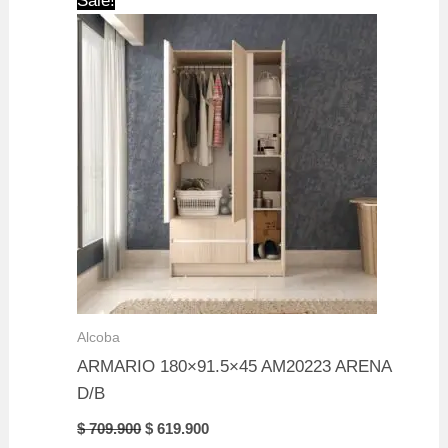
Sale!
Alcoba
ARMARIO 180×91.5×45 AM20223 ARENA
D/B
Original
Current
$
709.900
$
619.900
price
price