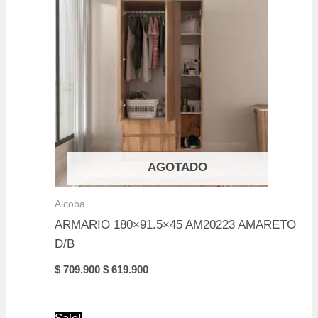
AGOTADO
Alcoba
ARMARIO 180×91.5×45 AM20223 AMARETO
D/B
Original
Current
$
709.900
$
619.900
price
price
was:
is:
$ 709.900.
$ 619.900.