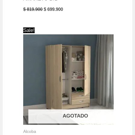
Original
Current
$
819.900
$
699.900
price
price
was:
is:
$ 819.900.
$ 699.900.
Sale!
AGOTADO
Alcoba