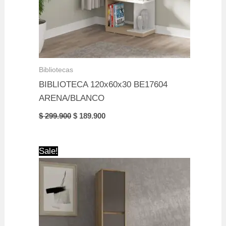
Bibliotecas
BIBLIOTECA 120x60x30 BE17604
ARENA/BLANCO
Original
Current
$
299.900
$
189.900
price
price
was:
is:
$ 299.900.
$ 189.900.
Sale!