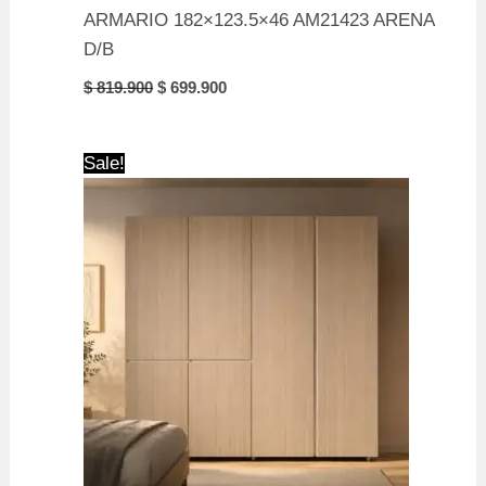
ARMARIO 182×123.5×46 AM21423 ARENA
D/B
Original
Current
$
819.900
$
699.900
price
price
was:
is:
$ 819.900.
$ 699.900.
Sale!