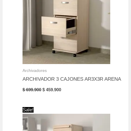
Archivadores
ARCHIVADOR 3 CAJONES AR3X3R ARENA
Original
Current
$
699.900
$
459.900
price
price
was:
is:
$ 699.900.
$ 459.900.
Sale!