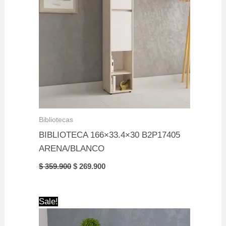
Bibliotecas
BIBLIOTECA 166×33.4×30 B2P17405
ARENA/BLANCO
Original
Current
$
359.900
$
269.900
price
price
was:
is:
$ 359.900.
$ 269.900.
Sale!