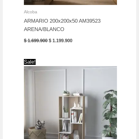
Alcoba
ARMARIO 200x200x50 AM39523
ARENA/BLANCO
Original
Current
$
1.699.900
$
1.199.900
price
price
was:
is:
$ 1.699.900.
$ 1.199.900.
Sale!