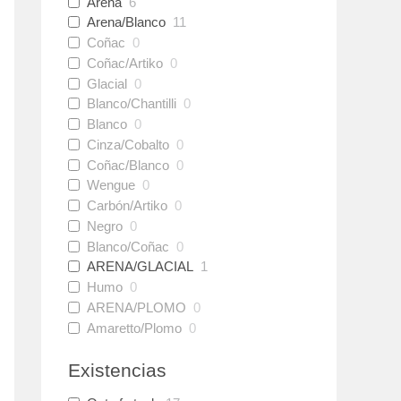
Arena
6
Arena/Blanco
11
Coñac
0
Coñac/Artiko
0
Glacial
0
Blanco/Chantilli
0
Blanco
0
Cinza/Cobalto
0
Coñac/Blanco
0
Wengue
0
Carbón/Artiko
0
Negro
0
Blanco/Coñac
0
ARENA/GLACIAL
1
Humo
0
ARENA/PLOMO
0
Amaretto/Plomo
0
Existencias