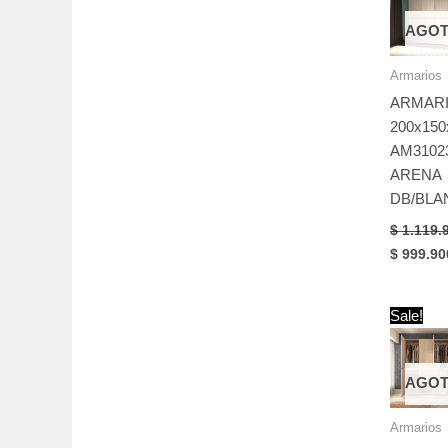
AGO
Armarios
ARMAR
200x150
AM3102
ARENA
DB/BL
$
1.119.
Original
$
999.90
price
was:
$ 1.119.
Sale!
AGO
Armarios