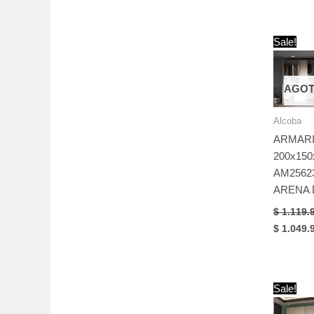
was:
$ 819.90
Sale!
AGO
Alcoba
ARMAR
200x150
AM2562
ARENA 
$
1.119.
Original
$
1.049.
price
was:
$ 1.119.
Sale!