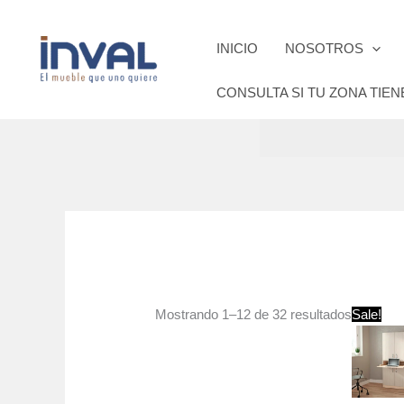
Ir
al
INICIO
NOSOTROS
contenido
CONSULTA SI TU ZONA TIEN
Mostrando 1–12 de 32 resultados
Sale!