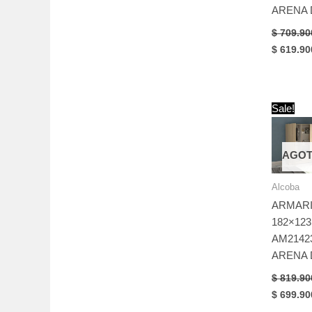
ARENA 
$
709.90
Original
$
619.90
price
was:
$ 709.90
Sale!
AGO
Alcoba
ARMAR
182×123
AM2142
ARENA 
$
819.90
Original
$
699.90
price