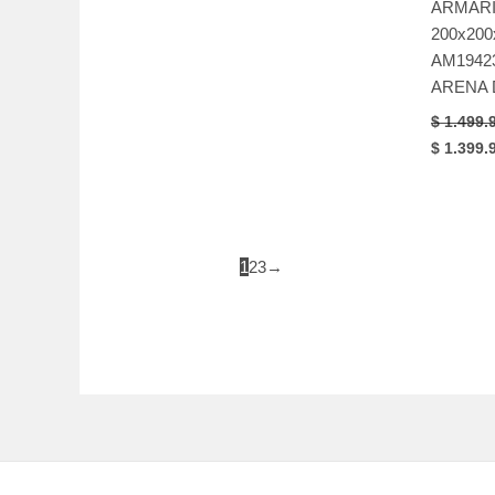
ARMAR
200x200
AM1942
ARENA 
$
1.499.
Original
$
1.399.
price
was:
$ 1.499.
1
2
3
→