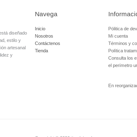
Navega
Informaci
Inicio
Pólitica de de
está diseñado
Nosotros
Mi cuenta
d, estilo y
Contáctenos
Términos y co
ción artesanal
Tienda
Política trata
lidez y
Consulta los e
el perímetro u
En reorganiza