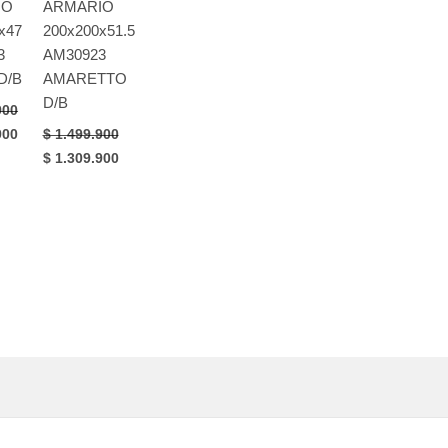
IO
ARMARIO
x47
200x200x51.5
3
AM30923
D/B
AMARETTO
D/B
900
Current
900
$
1.499.900
price
Original
Current
$
1.309.900
is:
price
price
900.
$ 1.399.900.
was:
is:
$ 1.499.900.
$ 1.309.900.