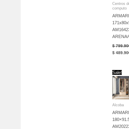
Centros d
computo
ARMAR
171x80x
AM16423
ARENA/
$
799.90
Original
$
489.90
price
was:
$ 799.90
Sale!
Alcoba
ARMAR
180×91.
AM2022