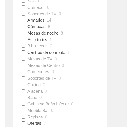
Sala
0
Comedor
0
Soportes de TV
0
Armarios
14
Cómodas
8
Mesas de noche
8
Escritorios
1
Bibliotecas
0
Centros de computo
1
Mesas de TV
0
Mesas de Centro
0
Comedores
0
Soportes de TV
0
Cocina
0
Alacena
0
Baño
0
Gabinete Baño Inferior
0
Mueble Bar
0
Repisas
0
Ofertas
7