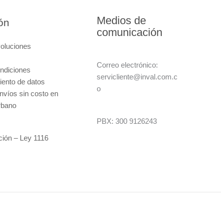
Medios de
ón
comunicación
voluciones
Correo electrónico:
ndiciones
servicliente@inval.com.c
miento de datos
o
nvíos sin costo en
rbano
PBX: 300 9126243
ción – Ley 1116